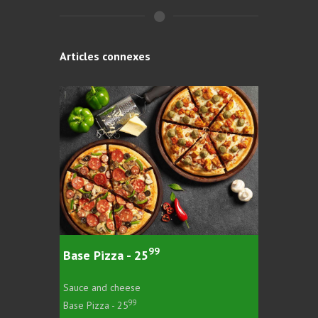
Articles connexes
99
Base Pizza - 25
Peppero
Sauce and cheese
Pepperon
99
Base Pizza - 25
Pepperoni